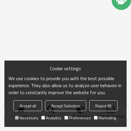
Cookie settings
We use cookies to provide you with the best possible
experience. They also allow us to analyze user behavior in
order to constantly improve the website for you.
Accept all
Accept Selection
Reject All
Главная
поиск
категория
Отправить запрос
Necessary
Analytics
Preferences
Marketing