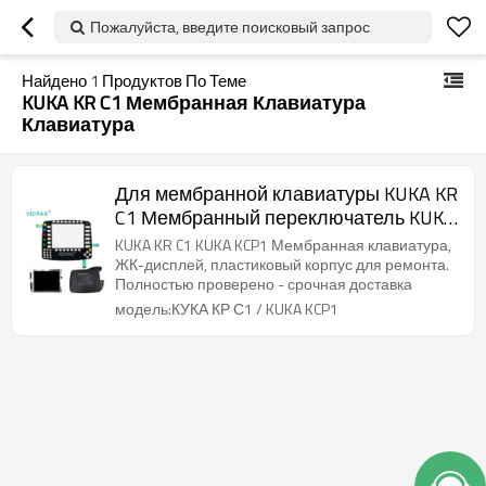
Пожалуйста, введите поисковый запрос
Найдено
1
Продуктов По Теме
KUKA KR C1 Мембранная Клавиатура
Клавиатура
Для мембранной клавиатуры KUKA KR
C1 Мембранный переключатель KUKA
KCP1
KUKA KR C1 KUKA KCP1 Мембранная клавиатура,
ЖК-дисплей, пластиковый корпус для ремонта.
Полностью проверено - срочная доставка
модель:КУКА КР С1 / KUKA KCP1